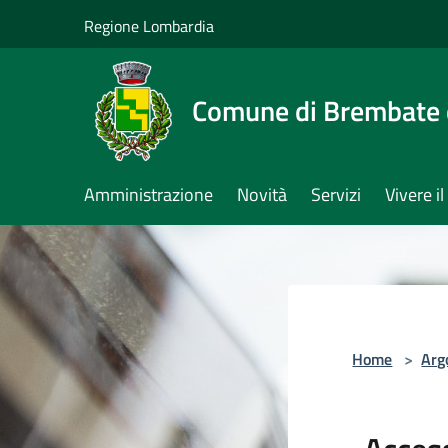
Salta al contenuto principale
Regione Lombardia
Comune di Brembate 
Amministrazione
Novità
Servizi
Vivere 
Home
>
Arg