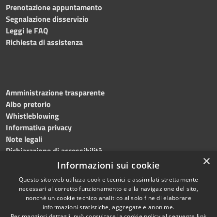
Prenotazione appuntamento
Segnalazione disservizio
Leggi le FAQ
Richiesta di assistenza
Amministrazione trasparente
Albo pretorio
Whistleblowing
Informativa privacy
Note legali
Dichiarazione di accessibilità
×
Informazioni sui cookie
Questo sito web utilizza cookie tecnici e assimilati strettamente
necessari al corretto funzionamento e alla navigazione del sito,
RSS
Copyright © 2024
Comune
nonché un cookie tecnico analitico al solo fine di elaborare
informazioni statistiche, aggregate e anonime.
Accessibilità
di Brembate di Sopra
Per maggiori dettagli, può consultare la cookie policy al seguente
link