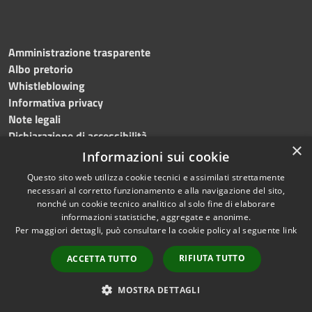
Amministrazione trasparente
Albo pretorio
Whistleblowing
Informativa privacy
Note legali
Dichiarazione di accessibilità
×
Informazioni sui cookie
Questo sito web utilizza cookie tecnici e assimilati strettamente
necessari al corretto funzionamento e alla navigazione del sito,
RSS
Copyright © 2024
Comune
nonché un cookie tecnico analitico al solo fine di elaborare
Accessibilità
di Brembate di Sopra
informazioni statistiche, aggregate e anonime.
Per maggiori dettagli, può consultare la cookie policy al seguente
link
Privacy
Powered by
Cookie
Municipium
•
Accesso
RIFIUTA TUTTO
ACCETTA TUTTO
Mappa del sito
redazione
Webmail
MOSTRA DETTAGLI