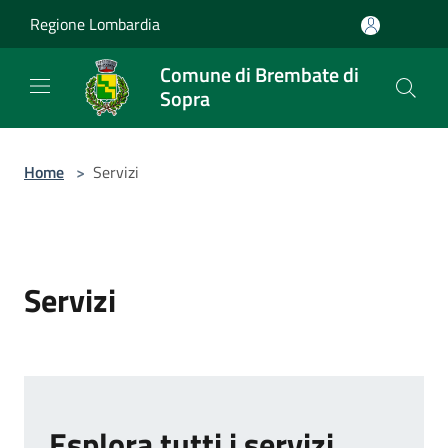
Salta al contenuto principale
Regione Lombardia
Comune di Brembate di
Sopra
Home
>
Servizi
Servizi
Esplora tutti i servizi