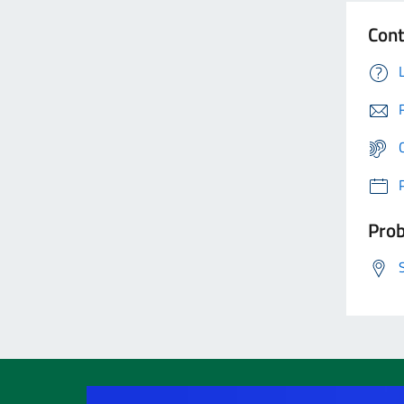
Cont
Prob