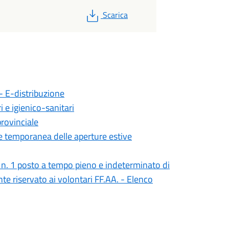
PDF
Scarica
 - E-distribuzione
 e igienico-sanitari
provinciale
e temporanea delle aperture estive
 n. 1 posto a tempo pieno e indeterminato di
nte riservato ai volontari FF.AA. - Elenco