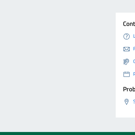
Cont
Prob