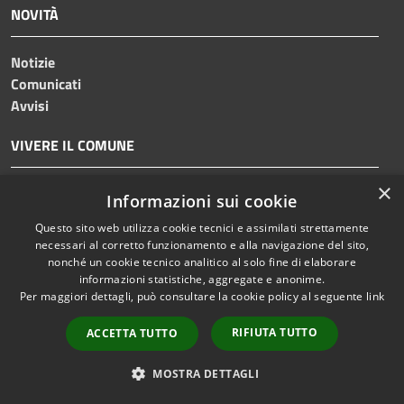
NOVITÀ
Notizie
Comunicati
Avvisi
VIVERE IL COMUNE
×
Luoghi
Informazioni sui cookie
Eventi
Questo sito web utilizza cookie tecnici e assimilati strettamente
necessari al corretto funzionamento e alla navigazione del sito,
CONTATTI
nonché un cookie tecnico analitico al solo fine di elaborare
informazioni statistiche, aggregate e anonime.
Per maggiori dettagli, può consultare la cookie policy al seguente
link
Comune di Brembate di Sopra
Piazza Papa Giovanni Paolo II, Karol, Josef Wojtyla, 14,
RIFIUTA TUTTO
ACCETTA TUTTO
24030 Brembate di sopra BG
Codice Fiscale:
82001410164
MOSTRA DETTAGLI
Partita IVA:
00552580169