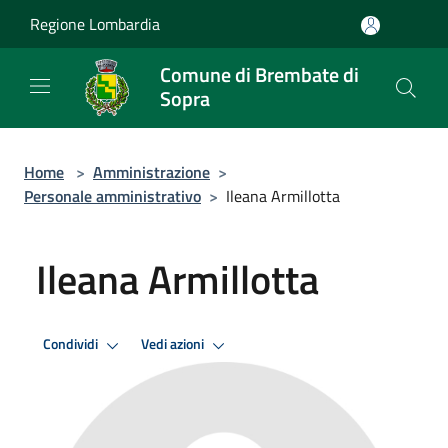
Salta al contenuto principale
Regione Lombardia
Comune di Brembate di
Sopra
Home
>
Amministrazione
>
Personale amministrativo
>
Ileana Armillotta
Ileana Armillotta
Condividi
Vedi azioni