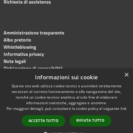
Richiesta di assistenza
Amministrazione trasparente
Albo pretorio
Whistleblowing
Informativa privacy
Note legali
Dichiarazione di accessibilità
×
Informazioni sui cookie
Questo sito web utilizza cookie tecnici e assimilati strettamente
necessari al corretto funzionamento e alla navigazione del sito,
RSS
Copyright © 2024
Comune
nonché un cookie tecnico analitico al solo fine di elaborare
Accessibilità
di Brembate di Sopra
informazioni statistiche, aggregate e anonime.
Per maggiori dettagli, può consultare la cookie policy al seguente
link
Privacy
Powered by
Cookie
Municipium
•
Accesso
RIFIUTA TUTTO
ACCETTA TUTTO
Mappa del sito
redazione
Webmail