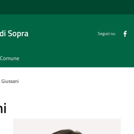
di Sopra
Seguici su
il Comune
 Giussani
ni