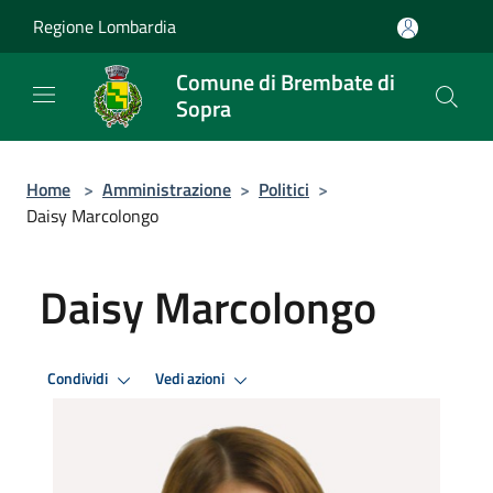
Salta al contenuto principale
Regione Lombardia
Comune di Brembate di
Sopra
Home
>
Amministrazione
>
Politici
>
Daisy Marcolongo
Daisy Marcolongo
Condividi
Vedi azioni