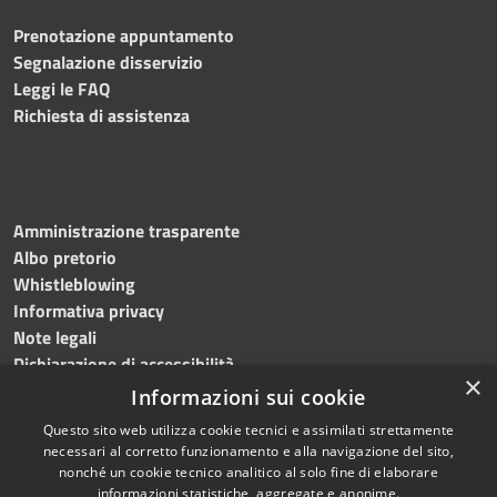
Prenotazione appuntamento
Segnalazione disservizio
Leggi le FAQ
Richiesta di assistenza
Amministrazione trasparente
Albo pretorio
Whistleblowing
Informativa privacy
Note legali
Dichiarazione di accessibilità
×
Informazioni sui cookie
Questo sito web utilizza cookie tecnici e assimilati strettamente
necessari al corretto funzionamento e alla navigazione del sito,
RSS
Copyright © 2024
Comune
nonché un cookie tecnico analitico al solo fine di elaborare
Accessibilità
di Brembate di Sopra
informazioni statistiche, aggregate e anonime.