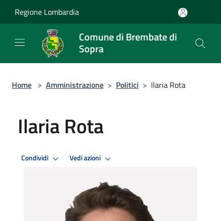
Salta al contenuto principale
Regione Lombardia
Comune di Brembate di
Sopra
Home
>
Amministrazione
>
Politici
>
Ilaria Rota
Ilaria Rota
Condividi
Vedi azioni