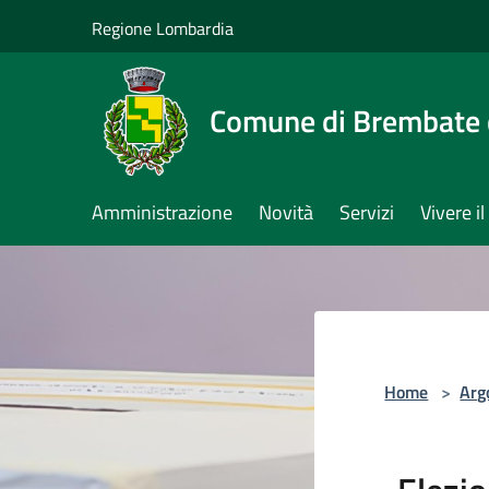
Salta al contenuto principale
Regione Lombardia
Comune di Brembate 
Amministrazione
Novità
Servizi
Vivere 
Home
>
Arg