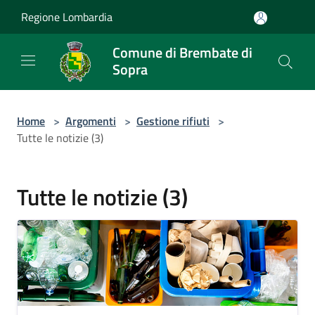
Salta al contenuto principale
Regione Lombardia
Comune di Brembate di
Sopra
Home
>
Argomenti
>
Gestione rifiuti
>
Tutte le notizie (3)
Tutte le notizie (3)