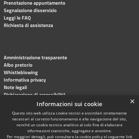
Prenotazione appuntamento
Segnalazione disservizio
Leggi le FAQ
Richiesta di assistenza
Amministrazione trasparente
Albo pretorio
Whistleblowing
Informativa privacy
Note legali
Dichiarazione di accessibilità
×
Informazioni sui cookie
Questo sito web utilizza cookie tecnici e assimilati strettamente
necessari al corretto funzionamento e alla navigazione del sito,
RSS
Copyright © 2024
Comune
nonché un cookie tecnico analitico al solo fine di elaborare
Accessibilità
di Brembate di Sopra
informazioni statistiche, aggregate e anonime.
Per maggiori dettagli, può consultare la cookie policy al seguente
link