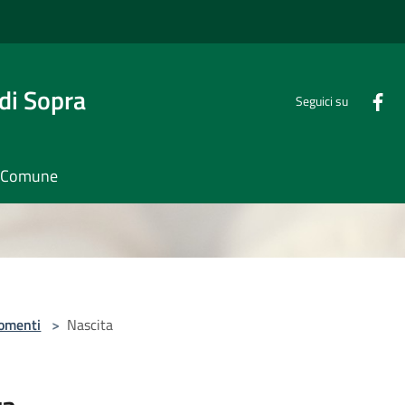
di Sopra
Seguici su
il Comune
omenti
>
Nascita