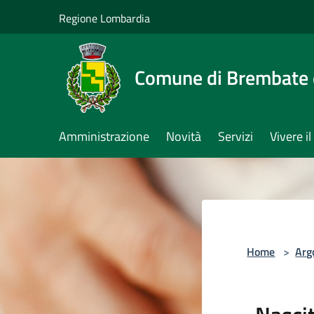
Salta al contenuto principale
Regione Lombardia
Comune di Brembate 
Amministrazione
Novità
Servizi
Vivere 
Home
>
Arg