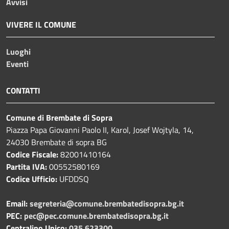
Avvisi
VIVERE IL COMUNE
Luoghi
Eventi
CONTATTI
Comune di Brembate di Sopra
Piazza Papa Giovanni Paolo II, Karol, Josef Wojtyla, 14,
24030 Brembate di sopra BG
Codice Fiscale:
82001410164
Partita IVA:
00552580169
Codice Ufficio:
UFDDSQ
Email:
segreteria@comune.brembatedisopra.bg.it
PEC:
pec@pec.comune.brembatedisopra.bg.it
Centralino Unico:
035 623300