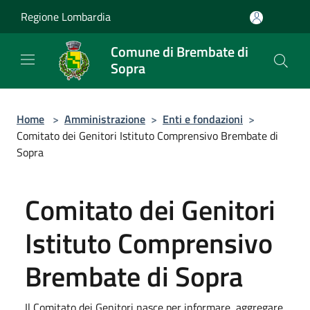
Salta al contenuto principale
Regione Lombardia
Comune di Brembate di
Sopra
Home
>
Amministrazione
>
Enti e fondazioni
>
Comitato dei Genitori Istituto Comprensivo Brembate di
Sopra
Comitato dei Genitori
Istituto Comprensivo
Brembate di Sopra
Il Comitato dei Genitori nasce per informare, aggregare