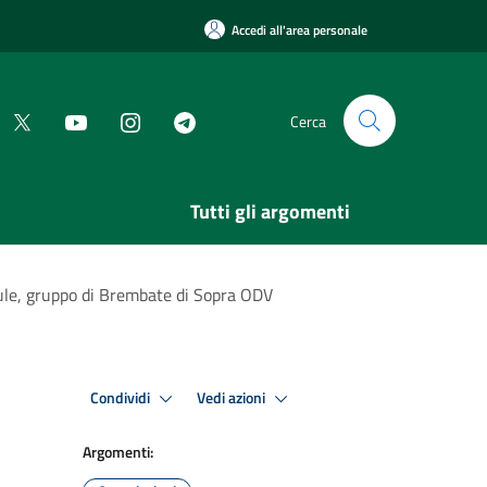
Accedi all'area personale
Cerca
Tutti gli argomenti
llule, gruppo di Brembate di Sopra ODV
Condividi
Vedi azioni
Argomenti: