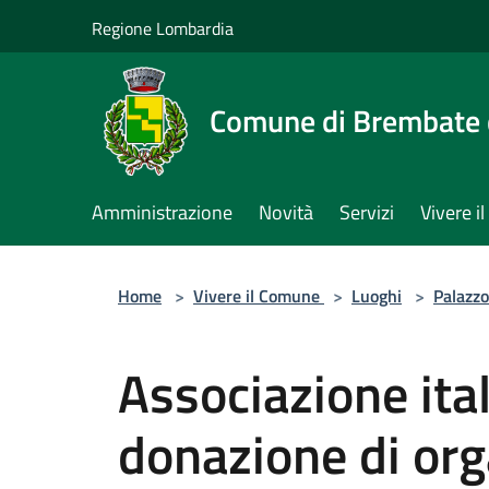
Salta al contenuto principale
Regione Lombardia
Comune di Brembate 
Amministrazione
Novità
Servizi
Vivere 
Home
>
Vivere il Comune
>
Luoghi
>
Palazzo
Associazione ital
donazione di orga