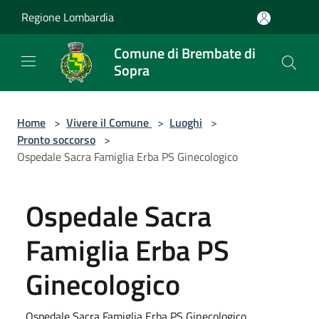
Salta al contenuto principale
Regione Lombardia
Comune di Brembate di
Sopra
Home
>
Vivere il Comune
>
Luoghi
>
Pronto soccorso
>
Ospedale Sacra Famiglia Erba PS Ginecologico
Ospedale Sacra
Famiglia Erba PS
Ginecologico
Ospedale Sacra Famiglia Erba PS Ginecologico