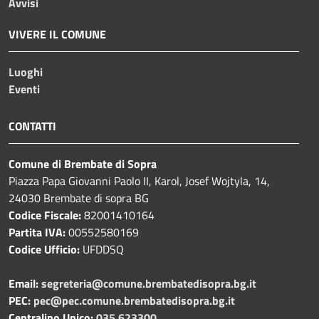
Avvisi
VIVERE IL COMUNE
Luoghi
Eventi
CONTATTI
Comune di Brembate di Sopra
Piazza Papa Giovanni Paolo II, Karol, Josef Wojtyla, 14,
24030 Brembate di sopra BG
Codice Fiscale:
82001410164
Partita IVA:
00552580169
Codice Ufficio:
UFDDSQ
Email:
segreteria@comune.brembatedisopra.bg.it
PEC:
pec@pec.comune.brembatedisopra.bg.it
Centralino Unico:
035 623300