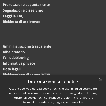
Prenotazione appuntamento
Segnalazione disservizio
Leggi le FAQ
Richiesta di assistenza
Amministrazione trasparente
Albo pretorio
Whistleblowing
Informativa privacy
Note legali
Dichiarazione di accessibilità
×
Informazioni sui cookie
Questo sito web utilizza cookie tecnici e assimilati strettamente
necessari al corretto funzionamento e alla navigazione del sito,
RSS
Copyright © 2024
Comune
nonché un cookie tecnico analitico al solo fine di elaborare
Accessibilità
di Brembate di Sopra
informazioni statistiche, aggregate e anonime.