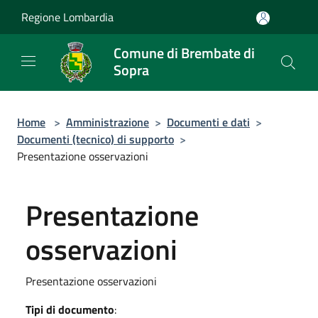
Salta al contenuto principale
Regione Lombardia
Comune di Brembate di
Sopra
Home
>
Amministrazione
>
Documenti e dati
>
Documenti (tecnico) di supporto
>
Presentazione osservazioni
Presentazione
osservazioni
Presentazione osservazioni
Tipi di documento
: