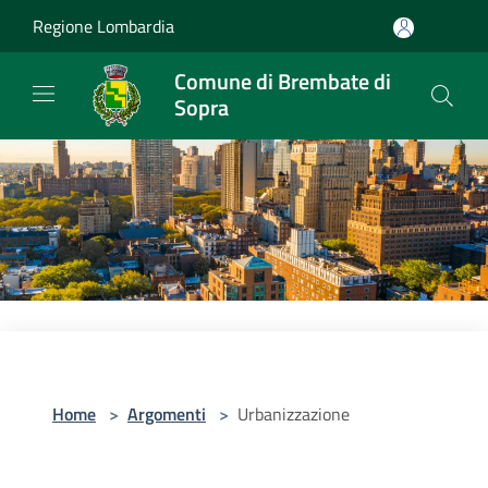
Salta al contenuto principale
Regione Lombardia
Comune di Brembate di
Sopra
Home
>
Argomenti
>
Urbanizzazione