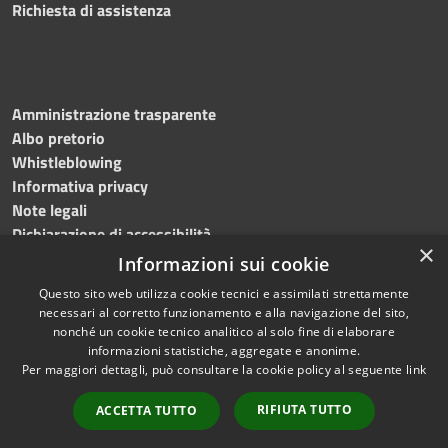
Richiesta di assistenza
Amministrazione trasparente
Albo pretorio
Whistleblowing
Informativa privacy
Note legali
Dichiarazione di accessibilità
×
Informazioni sui cookie
Questo sito web utilizza cookie tecnici e assimilati strettamente
necessari al corretto funzionamento e alla navigazione del sito,
RSS
Copyright © 2024
Comune
nonché un cookie tecnico analitico al solo fine di elaborare
Accessibilità
di Brembate di Sopra
informazioni statistiche, aggregate e anonime.
Per maggiori dettagli, può consultare la cookie policy al seguente
link
Privacy
Powered by
Cookie
Municipium
•
Accesso
RIFIUTA TUTTO
ACCETTA TUTTO
Mappa del sito
redazione