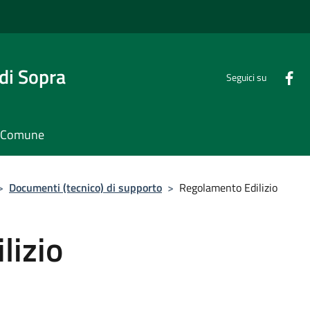
di Sopra
Seguici su
il Comune
>
Documenti (tecnico) di supporto
>
Regolamento Edilizio
lizio