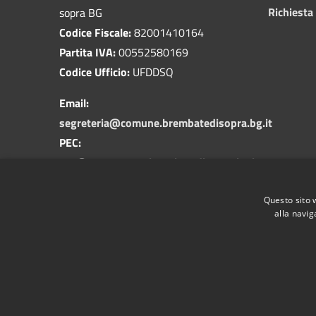
Richiesta
sopra BG
Codice Fiscale:
82001410164
Partita IVA:
00552580169
Codice Ufficio:
UFDDSQ
Email:
segreteria@comune.brembatedisopra.bg.it
PEC:
pec@pec.comune.brembatedisopra.bg.it
Centralino Unico:
035 623300
Questo sito 
alla navig
RSS
Accessibilità
Privacy
Cookie
Mappa de