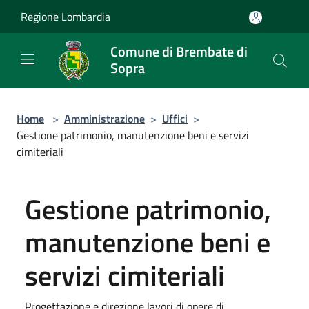
Salta al contenuto principale
Regione Lombardia
Comune di Brembate di
Sopra
Home
>
Amministrazione
>
Uffici
>
Gestione patrimonio, manutenzione beni e servizi
cimiteriali
Gestione patrimonio,
manutenzione beni e
servizi cimiteriali
Progettazione e direzione lavori di opere di