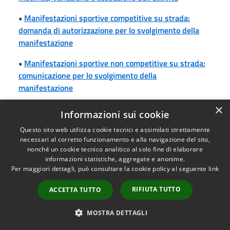
•
Manifestazioni sportive competitive su strada:
domanda di autorizzazione per lo svolgimento della
manifestazione
•
Manifestazioni sportive non competitive su strada:
comunicazione per lo svolgimento della
manifestazione
×
•
Manifestazioni temporanee in luogo aperto:
Informazioni sui cookie
comunicazione per lo svolgimento della
Questo sito web utilizza cookie tecnici e assimilati strettamente
manifestazione non imprenditoriale e non a scopo di
necessari al corretto funzionamento e alla navigazione del sito,
lucro
nonché un cookie tecnico analitico al solo fine di elaborare
informazioni statistiche, aggregate e anonime.
•
Manifestazioni temporanee in luogo aperto:
Per maggiori dettagli, può consultare la cookie policy al seguente
link
domanda di autorizzazione per lo svolgimento della
manifestazione a scopo di lucro
RIFIUTA TUTTO
ACCETTA TUTTO
•
Manifestazioni temporanee in luogo aperto:
MOSTRA DETTAGLI
segnalazione certificata di inizio attività per lo