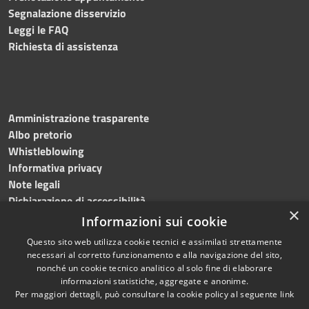
Segnalazione disservizio
Leggi le FAQ
Richiesta di assistenza
Amministrazione trasparente
Albo pretorio
Whistleblowing
Informativa privacy
Note legali
Dichiarazione di accessibilità
×
Informazioni sui cookie
Questo sito web utilizza cookie tecnici e assimilati strettamente
necessari al corretto funzionamento e alla navigazione del sito,
RSS
Copyright © 2024
Comune
nonché un cookie tecnico analitico al solo fine di elaborare
Accessibilità
di Brembate di Sopra
informazioni statistiche, aggregate e anonime.
Per maggiori dettagli, può consultare la cookie policy al seguente
link
Privacy
Powered by