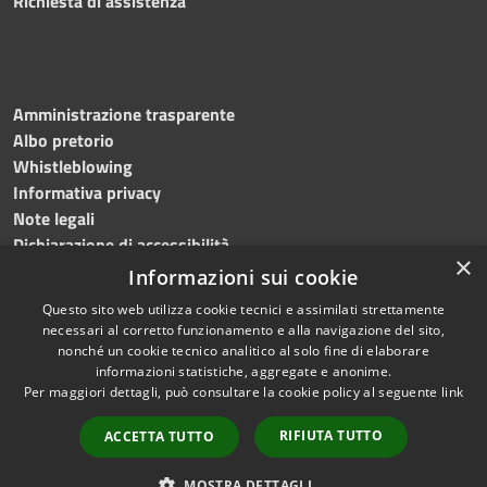
Richiesta di assistenza
Amministrazione trasparente
Albo pretorio
Whistleblowing
Informativa privacy
Note legali
Dichiarazione di accessibilità
×
Informazioni sui cookie
Questo sito web utilizza cookie tecnici e assimilati strettamente
necessari al corretto funzionamento e alla navigazione del sito,
RSS
Copyright © 2024
Comune
nonché un cookie tecnico analitico al solo fine di elaborare
Accessibilità
informazioni statistiche, aggregate e anonime.
di Brembate di Sopra
Per maggiori dettagli, può consultare la cookie policy al seguente
link
Privacy
Powered by
Cookie
Municipium
•
Accesso
RIFIUTA TUTTO
ACCETTA TUTTO
Mappa del sito
redazione
Webmail
MOSTRA DETTAGLI