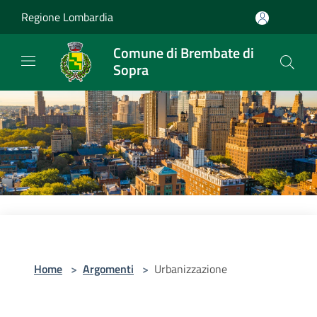
Salta al contenuto principale
Regione Lombardia
Comune di Brembate di
Sopra
Home
>
Argomenti
>
Urbanizzazione