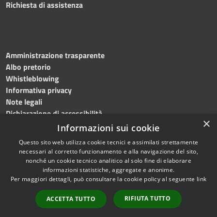
Richiesta di assistenza
Amministrazione trasparente
Albo pretorio
Whistleblowing
Informativa privacy
Note legali
Dichiarazione di accessibilità
×
Informazioni sui cookie
Questo sito web utilizza cookie tecnici e assimilati strettamente
necessari al corretto funzionamento e alla navigazione del sito,
RSS
Copyright © 2024
Comune
nonché un cookie tecnico analitico al solo fine di elaborare
Accessibilità
di Brembate di Sopra
informazioni statistiche, aggregate e anonime.
Per maggiori dettagli, può consultare la cookie policy al seguente
link
Privacy
Powered by
Cookie
Municipium
•
Accesso
RIFIUTA TUTTO
ACCETTA TUTTO
Mappa del sito
redazione